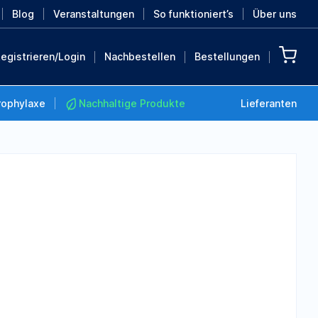
Blog
Veranstaltungen
So funktioniert’s
Über uns
egistrieren/Login
Nachbestellen
Bestellungen
rophylaxe
Nachhaltige Produkte
Lieferanten
Nachhaltige Produkte
Retten Sie die Erde mit
diesen nachhaltigen
Produkten
MEHR ENTDECKEN