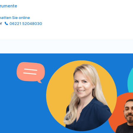
trumente
atten Sie online
er
06221 52048030