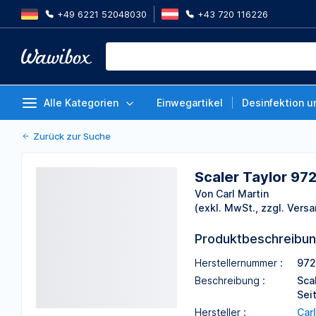
+49 6221 52048030
+43 720 116226
Scaler Taylor 972/T2-T3, 1 Stüc
Von Carl Martin
Alle Kategorien
Einwegartikel
Desinfektion u
Zurück zur Suche
Scaler Taylor 972
Von Carl Martin
(exkl. MwSt., zzgl. Versa
Produktbeschreibu
Herstellernummer :
972
Beschreibung :
Sca
Sei
Hersteller :
Car