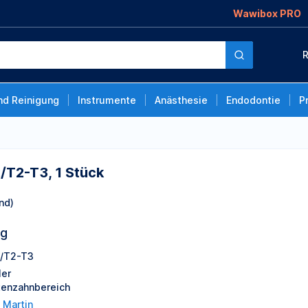
Wawibox PRO
k
R
nd Reinigung
Instrumente
Anästhesie
Endodontie
P
/T2-T3, 1 Stück
nd)
ng
/T2-T3
ler
tenzahnbereich
l Martin