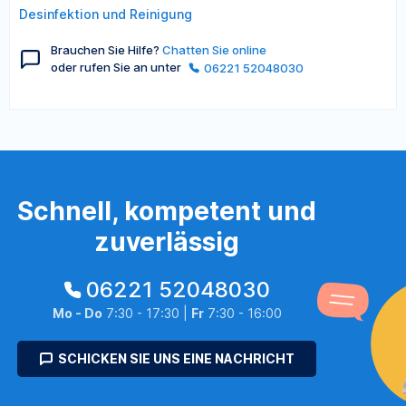
Desinfektion und Reinigung
Brauchen Sie Hilfe?
Chatten Sie online
oder rufen Sie an unter
06221 52048030
Schnell, kompetent und
zuverlässig
06221 52048030
Mo - Do
7:30 - 17:30 |
Fr
7:30 - 16:00
SCHICKEN SIE UNS EINE NACHRICHT