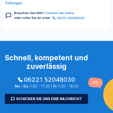
Füllungen
Brauchen Sie Hilfe?
Chatten Sie online
oder rufen Sie an unter
06221 52048030
Schnell, kompetent und
zuverlässig
06221 52048030
Mo - Do
7:30 - 17:30 |
Fr
7:30 - 16:00
SCHICKEN SIE UNS EINE NACHRICHT