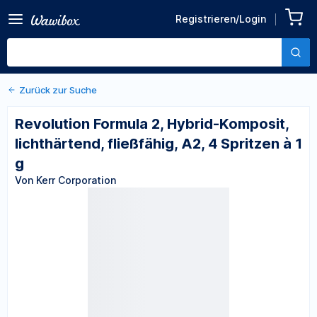
Zurück zu den Produktdetails
Revolution Formula 2,
Registrieren/Login
Hybrid-Komposit,
Von Kerr Corporation
lichthärtend, fließfähig, A2,
4 Spritzen à 1 g
Zurück zur Suche
Revolution Formula 2, Hybrid-Komposit,
lichthärtend, fließfähig, A2, 4 Spritzen à 1
g
Von Kerr Corporation