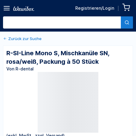
Zurück zu den Produktdetails
R-SI-Line Mono S,
Registrieren/Login
Mischkanüle SN, rosa/weiß,
Von R-dental
Packung à 50 Stück
Zurück zur Suche
R-SI-Line Mono S, Mischkanüle SN,
rosa/weiß, Packung à 50 Stück
Von R-dental
(exkl. MwSt., zzgl. Versand)