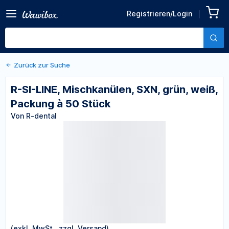
Zurück zu den Produktdetails
R-SI-LINE, Mischkanülen,
Registrieren/Login
SXN, grün, weiß, Packung à
Von R-dental
50 Stück
Zurück zur Suche
R-SI-LINE, Mischkanülen, SXN, grün, weiß,
Packung à 50 Stück
Von R-dental
(exkl. MwSt., zzgl. Versand)