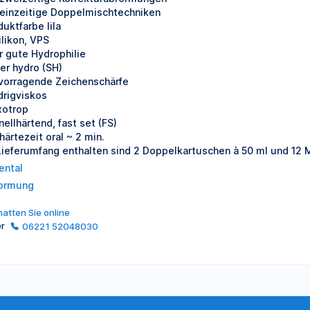
 einzeitige Doppelmischtechniken
duktfarbe lila
ilikon, VPS
r gute Hydrophilie
er hydro (SH)
vorragende Zeichenschärfe
drigviskos
xotrop
nellhärtend, fast set (FS)
härtezeit oral ~ 2 min.
Lieferumfang enthalten sind 2 Doppelkartuschen à 50 ml und 12 
ental
ormung
atten Sie online
er
06221 52048030