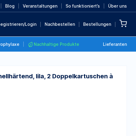
Blog
Veranstaltungen
So funktioniert’s
Über uns
egistrieren/Login
Nachbestellen
Bestellungen
rophylaxe
Nachhaltige Produkte
Lieferanten
ellhärtend, lila, 2 Doppelkartuschen à
Nachhaltige Produkte
Retten Sie die Erde mit
diesen nachhaltigen
Produkten
MEHR ENTDECKEN