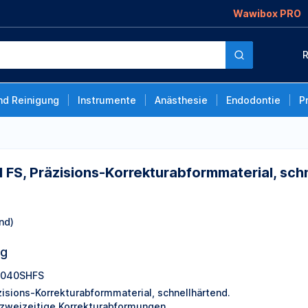
Wawibox PRO
-
R
härtend, lila, 2
nd Reinigung
Instrumente
Anästhesie
Endodontie
P
H FS, Präzisions-Korrekturabformmaterial, schn
nd)
ng
1040SHFS
zisions-Korrekturabformmaterial, schnellhärtend.
 zweizeitige Korrekturabformungen