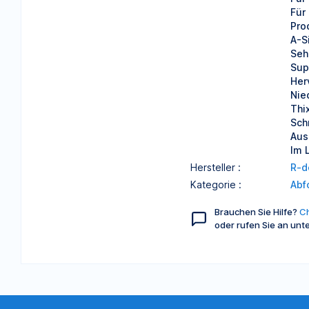
Für
Pro
A-S
Seh
Sup
Her
Nie
Thi
Sch
Aus
Im 
Hersteller :
R-d
Kategorie :
Abf
Brauchen Sie Hilfe?
Ch
oder rufen Sie an unt