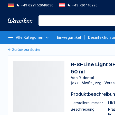
+49 6221 52048030
+43 720 116226
R-SI-Line Light SH FS, Präzisions
Korrekturabformmaterial, schnell
Von R-dental
Doppelkartuschen à 50 ml
Alle Kategorien
Einwegartikel
Desinfektion u
Zurück zur Suche
R-SI-Line Light S
50 ml
Von R-dental
(exkl. MwSt., zzgl. Versa
Produktbeschreibu
Herstellernummer :
LIK
Beschreibung :
Prä
Für