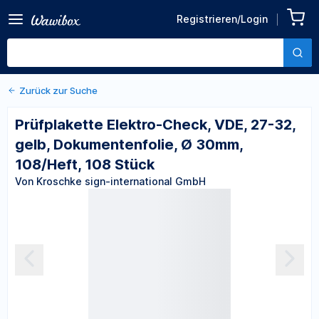
VDE, 27-32, gelb,
Registrieren/Login
Von Kroschke sign-international
Dokumentenfolie, Ø 30mm,
GmbH
108/Heft, 108 Stück
Zurück zur Suche
Prüfplakette Elektro-Check, VDE, 27-32,
gelb, Dokumentenfolie, Ø 30mm,
108/Heft, 108 Stück
Von Kroschke sign-international GmbH