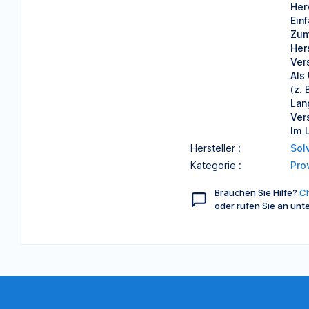
Her
Ein
Zum
Her
Ver
Als
(z.
Lan
Ver
Im 
Hersteller :
Sol
Kategorie :
Pro
Brauchen Sie Hilfe?
Ch
oder rufen Sie an unt