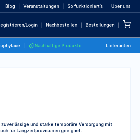
Blog
Veranstaltungen
So funktioniert’s
Über uns
egistrieren/Login
Nachbestellen
Bestellungen
rophylaxe
Nachhaltige Produkte
Lieferanten
Nachhaltige Produkte
Retten Sie die Erde mit
diesen nachhaltigen
Produkten
MEHR ENTDECKEN
 zuverlässige und starke temporäre Versorgung mit
auch für Langzeitprovisorien geeignet.