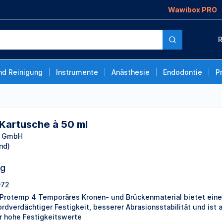
Wawibox PRO
0 ml
R
nd Reinigung
Instrumente
Anästhesie
Endodontie
P
 Kartusche à 50 ml
y GmbH
nd)
ng
972
Protemp 4 Temporäres Kronen- und Brückenmaterial bietet eine
ordverdächtiger Festigkeit, besserer Abrasionsstabilität und ist 
r hohe Festigkeitswerte