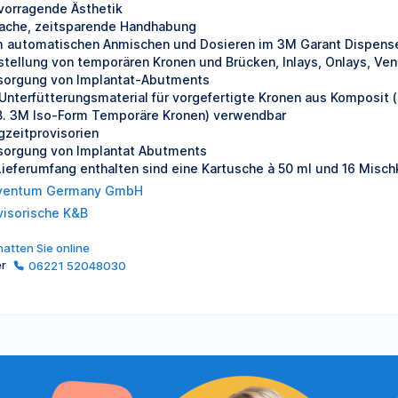
vorragende Ästhetik
fache, zeitsparende Handhabung
 automatischen Anmischen und Dosieren im 3M Garant Dispens
stellung von temporären Kronen und Brücken, Inlays, Onlays, Ve
sorgung von Implantat-Abutments
 Unterfütterungsmaterial für vorgefertigte Kronen aus Komposit
 B. 3M Iso-Form Temporäre Kronen) verwendbar
gzeitprovisorien
sorgung von Implantat Abutments
Lieferumfang enthalten sind eine Kartusche à 50 ml und 16 Misch
ventum Germany GmbH
visorische K&B
atten Sie online
er
06221 52048030