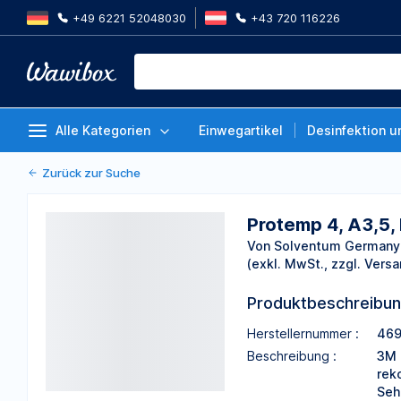
+49 6221 52048030
+43 720 116226
Protemp 4, A3,5, Kartusche à 5
Von Solventum Germany GmbH
Alle Kategorien
Einwegartikel
Desinfektion u
Zurück zur Suche
Protemp 4, A3,5,
Von Solventum German
(exkl. MwSt., zzgl. Versa
Produktbeschreibu
Herstellernummer :
46
Beschreibung :
3M 
rek
Seh