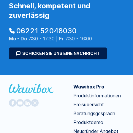
Schnell, kompetent und
zuverlässig
06221 52048030
Mo - Do
7:30 - 17:30 |
Fr
7:30 - 16:00
SCHICKEN SIE UNS EINE NACHRICHT
Wawibox Pro
Produktinformationen
Preisübersicht
Beratungsgespräch
Produktdemo
Neugründer Angebot