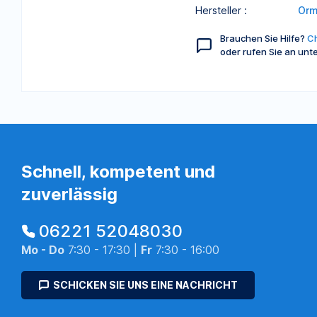
Hersteller :
Or
Brauchen Sie Hilfe?
Ch
oder rufen Sie an unt
Schnell, kompetent und
zuverlässig
06221 52048030
Mo - Do
7:30 - 17:30 |
Fr
7:30 - 16:00
SCHICKEN SIE UNS EINE NACHRICHT