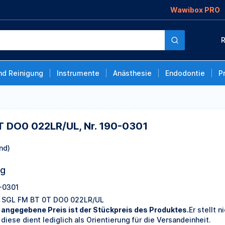
Wawibox PRO
, Nr. 190-0301
R
nd Reinigung
Instrumente
Anästhesie
Endodontie
P
T DO0 022LR/UL, Nr. 190-0301
nd)
ng
-0301
 SGL FM BT 0T DO0 022LR/UL
 angegebene Preis ist der Stückpreis des Produktes.
Er stellt 
 diese dient lediglich als Orientierung für die Versandeinheit.