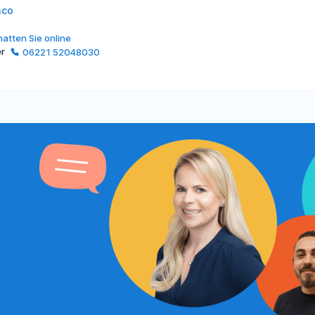
mco
atten Sie online
er
06221 52048030