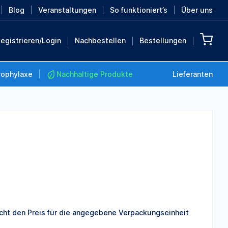
Blog
Veranstaltungen
So funktioniert’s
Über uns
egistrieren/Login
Nachbestellen
Bestellungen
rophylaxe
Nachhaltige Produkte
Lieferanten
Nachhaltige Produkte
Retten Sie die Erde mit
diesen nachhaltigen
Produkten
MEHR ENTDECKEN
nicht den Preis für die angegebene Verpackungseinheit