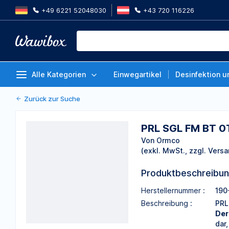
+49 6221 52048030
+43 720 116226
PRL SGL FM BT 0T DO0 022LR/UL
Von Ormco
Alle Kategorien
Einwegartikel
Desinfektion u
Zurück zur Suche
PRL SGL FM BT 0
Von Ormco
(exkl. MwSt., zzgl. Versa
Produktbeschreibu
Herstellernummer :
190
Beschreibung :
PRL
Der
dar,