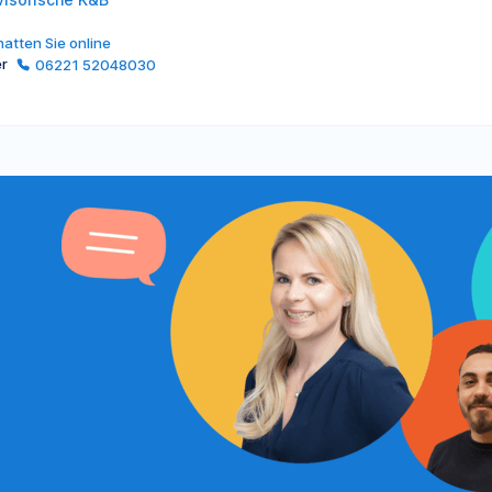
atten Sie online
er
06221 52048030