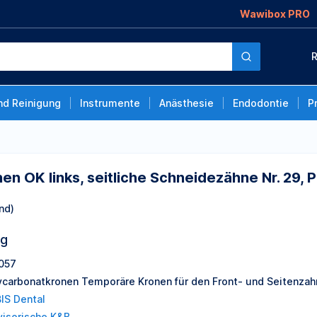
Wawibox PRO
itliche
R
tück
nd Reinigung
Instrumente
Anästhesie
Endodontie
P
n OK links, seitliche Schneidezähne Nr. 29, P
nd)
ng
057
ycarbonatkronen Temporäre Kronen für den Front- und Seitenzah
IS Dental
visorische K&B