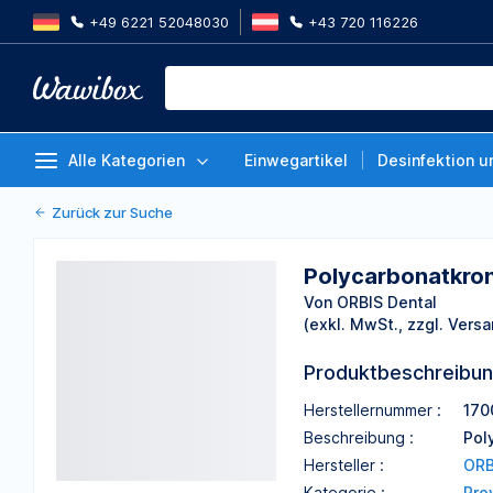
+49 6221 52048030
+43 720 116226
Polycarbonatkronen OK links, se
Schneidezähne Nr. 29, Pckg. 5 S
Von ORBIS Dental
Alle Kategorien
Einwegartikel
Desinfektion u
Zurück zur Suche
Polycarbonatkrone
Von ORBIS Dental
(exkl. MwSt., zzgl. Versa
Produktbeschreibu
Herstellernummer :
170
Beschreibung :
Pol
Hersteller :
ORB
Kategorie :
Pro