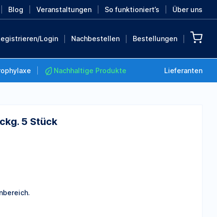
Blog
Veranstaltungen
So funktioniert’s
Über uns
egistrieren/Login
Nachbestellen
Bestellungen
rophylaxe
Nachhaltige Produkte
Lieferanten
ckg. 5 Stück
Nachhaltige Produkte
Retten Sie die Erde mit
diesen nachhaltigen
Produkten
MEHR ENTDECKEN
nbereich.