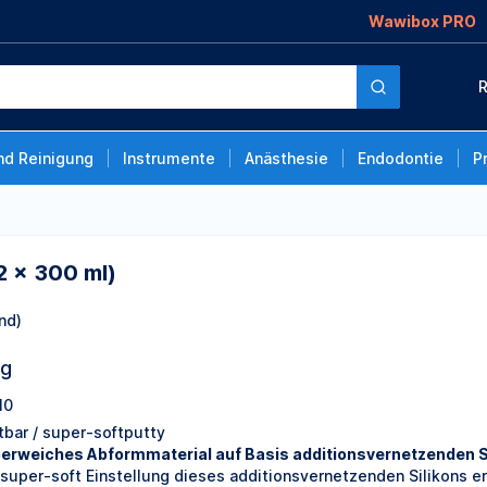
Wawibox PRO
R
nd Reinigung
Instrumente
Anästhesie
Endodontie
P
2 x 300 ml)
nd)
ng
10
tbar / super-softputty
erweiches Abformmaterial auf Basis additionsvernetzenden Si
 super-soft Einstellung dieses additionsvernetzenden Silikons 