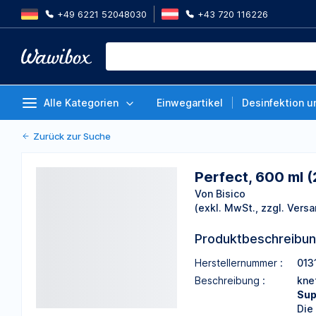
+49 6221 52048030
+43 720 116226
Perfect, 600 ml (2 x 300 ml)
Von Bisico
Alle Kategorien
Einwegartikel
Desinfektion u
Zurück zur Suche
Perfect, 600 ml (
Von Bisico
(exkl. MwSt., zzgl. Versa
Produktbeschreibu
Herstellernummer :
013
Beschreibung :
kne
Sup
Die