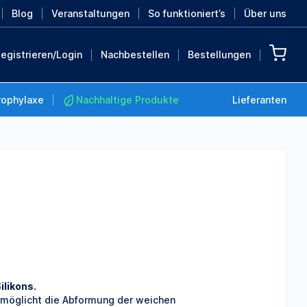
Blog
Veranstaltungen
So funktioniert’s
Über uns
egistrieren/Login
Nachbestellen
Bestellungen
rophylaxe
Nachhaltige Produkte
Lieferanten
Nachhaltige Produkte
Retten Sie die Erde mit
diesen nachhaltigen
Produkten
MEHR ENTDECKEN
likons.
ermöglicht die Abformung der weichen