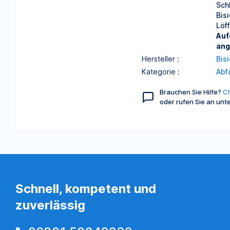
Sch
Bis
Löf
Auf
ang
Hersteller :
Bis
Kategorie :
Abf
Brauchen Sie Hilfe?
Ch
oder rufen Sie an unt
Schnell, kompetent und
zuverlässig