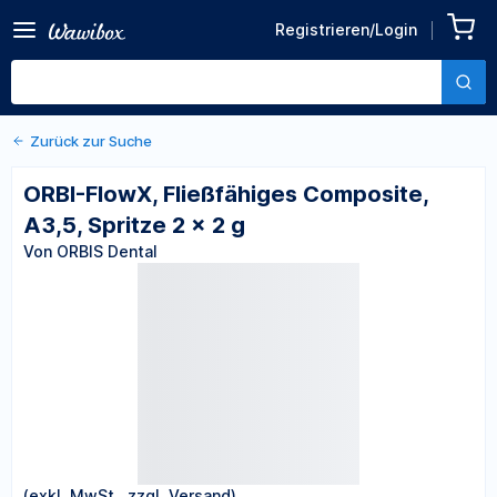
Zurück zu den Produktdetails
ORBI-FlowX, Fließfähiges
Registrieren/Login
Composite, A3,5, Spritze 2 x
Von ORBIS Dental
2 g
Zurück zur Suche
ORBI-FlowX, Fließfähiges Composite,
A3,5, Spritze 2 x 2 g
Von ORBIS Dental
(exkl. MwSt., zzgl. Versand)