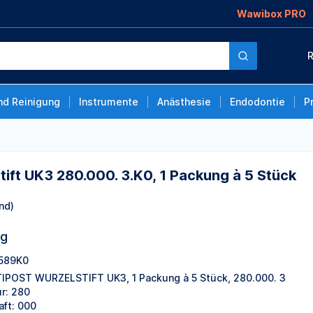
Wawibox PRO
0. 3.K0, 1 Packung à
R
nd Reinigung
Instrumente
Anästhesie
Endodontie
P
ift UK3 280.000. 3.K0, 1 Packung à 5 Stück
nd)
ng
589K0
IPOST WURZELSTIFT UK3, 1 Packung à 5 Stück, 280.000. 3
ur: 280
aft: 000