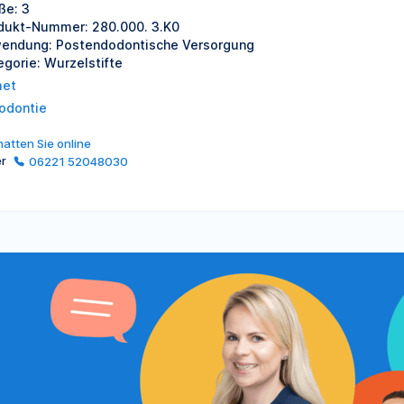
ße: 3
dukt-Nummer: 280.000. 3.K0
endung: Postendodontische Versorgung
egorie: Wurzelstifte
et
odontie
atten Sie online
er
06221 52048030