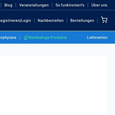
Blog
Veranstaltungen
So funktioniert’s
Über uns
egistrieren/Login
Nachbestellen
Bestellungen
rophylaxe
Nachhaltige Produkte
Lieferanten
Nachhaltige Produkte
Retten Sie die Erde mit
diesen nachhaltigen
Produkten
MEHR ENTDECKEN