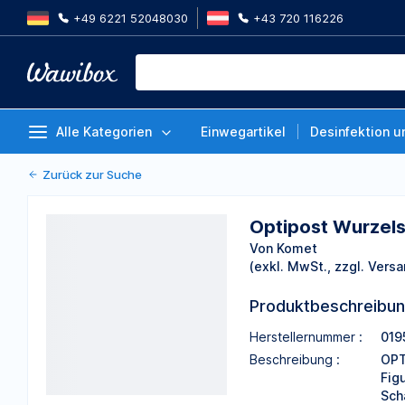
+49 6221 52048030
+43 720 116226
Optipost Wurzelstift UK3 280.00
5 Stück
Von Komet
Alle Kategorien
Einwegartikel
Desinfektion u
Zurück zur Suche
Optipost Wurzelst
Von Komet
(exkl. MwSt., zzgl. Versa
Produktbeschreibu
Herstellernummer :
019
Beschreibung :
OPT
Fig
Sch