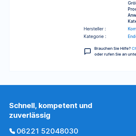
Grö
Pro
Anw
Kat
Hersteller :
Kom
Kategorie :
End
Brauchen Sie Hilfe?
Ch
oder rufen Sie an unt
Schnell, kompetent und
zuverlässig
06221 52048030