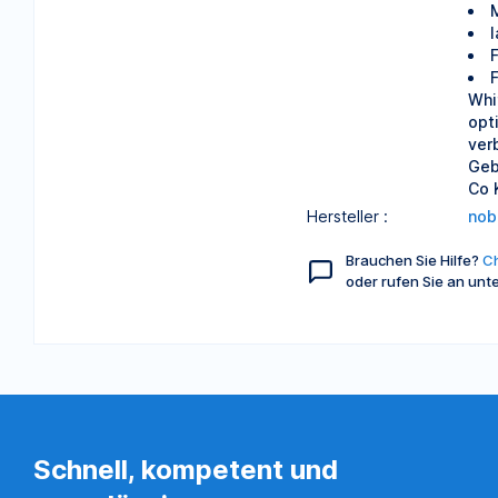
M
l
Whi
opt
ver
Geb
Co 
Hersteller :
nob
Brauchen Sie Hilfe?
Ch
oder rufen Sie an unt
Schnell, kompetent und