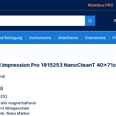
Wawibox PRO
o 1915253
R
nd Reinigung
Instrumente
Anästhesie
Endodontie
P
 Impression Pro 1915253 NanoCleanT 40x71
nd)
ng
5253
Tafel magnethaftend
mit Ablageschale
inkl. Nobo Marker