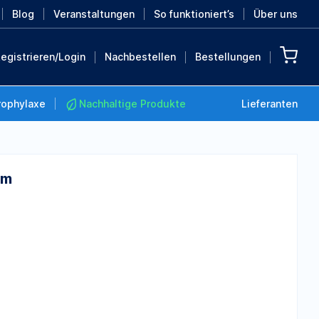
Blog
Veranstaltungen
So funktioniert’s
Über uns
egistrieren/Login
Nachbestellen
Bestellungen
rophylaxe
Nachhaltige Produkte
Lieferanten
cm
Nachhaltige Produkte
Retten Sie die Erde mit
diesen nachhaltigen
Produkten
MEHR ENTDECKEN