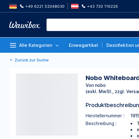
+49 6221 52048030
+43 720 116226
Nobo Whiteboard Impression Pr
NanoCleanT 40x71cm
Von nobo
Alle Kategorien
Einwegartikel
Desinfektion u
Zurück zur Suche
Nobo Whiteboard
Von nobo
(exkl. MwSt., zzgl. Versa
Produktbeschreibu
Herstellernummer :
191
Beschreibung :