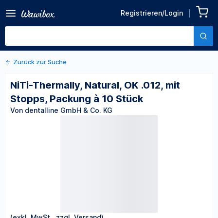
Zurück zu den Produktdetails
NiTi-Thermally, Natural, OK
Registrieren/Login
.012, mit Stopps, Packung à
Von dentalline GmbH & Co. KG
10 Stück
Zurück zur Suche
NiTi-Thermally, Natural, OK .012, mit
Stopps, Packung à 10 Stück
Von dentalline GmbH & Co. KG
(exkl. MwSt., zzgl. Versand)