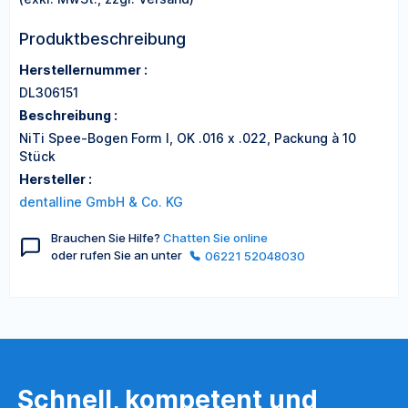
Produktbeschreibung
Herstellernummer :
DL306151
Beschreibung :
NiTi Spee-Bogen Form I, OK .016 x .022, Packung à 10
Stück
Hersteller :
dentalline GmbH & Co. KG
Brauchen Sie Hilfe?
Chatten Sie online
oder rufen Sie an unter
06221 52048030
Schnell, kompetent und