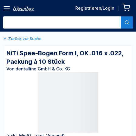
Zurück zu den Produktdetails
NiTi Spee-Bogen Form I, OK
Registrieren/Login
.016 x .022, Packung à 10
Von dentalline GmbH & Co. KG
Stück
Zurück zur Suche
NiTi Spee-Bogen Form I, OK .016 x .022,
Packung à 10 Stück
Von dentalline GmbH & Co. KG
(exkl. MwSt., zzgl. Versand)