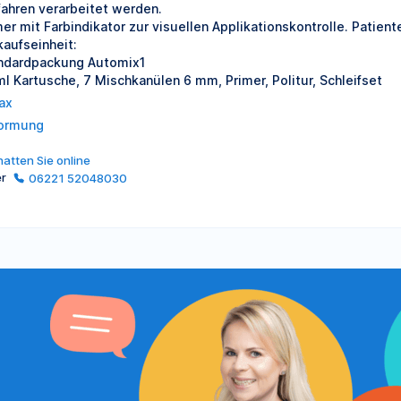
fahren verarbeitet werden.
mer mit Farbindikator zur visuellen Applikationskontrolle. Patien
kaufseinheit:
ndardpackung Automix1
ml Kartusche, 7 Mischkanülen 6 mm, Primer, Politur, Schleifset
ax
ormung
atten Sie online
er
06221 52048030