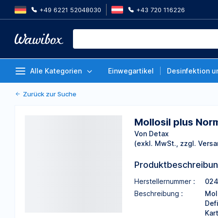
+49 6221 52048030
+43 720 116226
Mollosil plus Normalpackung, Se
Von Detax
Alle Kategorien
Einwegartikel
Desinfektion u
Zurück zur Suche
Mollosil plus No
Von Detax
(exkl. MwSt., zzgl. Versa
Produktbeschreibu
Herstellernummer :
02
Beschreibung :
Mol
Def
Kar