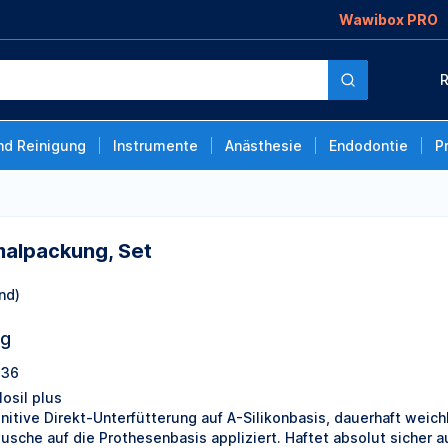
Wawibox PRO
t
R
nd Reinigung
Instrumente
Anästhesie
Endodontie
P
rmalpackung, Set
nd)
ng
436
losil plus
initive Direkt-Unterfütterung auf A-Silikonbasis, dauerhaft weich
tusche auf die Prothesenbasis appliziert. Haftet absolut sicher a