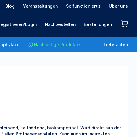
Blog
Veranstaltungen
So funktioniert’s
Über uns
egistrieren/Login
Nachbestellen
Bestellungen
rophylaxe
Nachhaltige Produkte
Lieferanten
Nachhaltige Produkte
Retten Sie die Erde mit
diesen nachhaltigen
Produkten
MEHR ENTDECKEN
bleibend, kalthärtend, biokompatibel. Wird direkt aus der
uf allen Prothesenacrylaten. Kann auch im indirekten