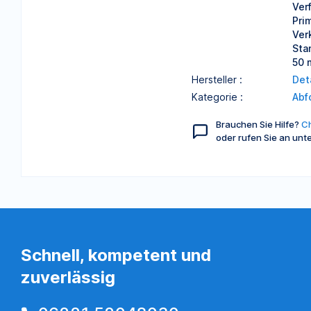
Ver
Pri
Ver
Sta
50 
Hersteller :
Det
Kategorie :
Abf
Brauchen Sie Hilfe?
Ch
oder rufen Sie an unt
Schnell, kompetent und
zuverlässig