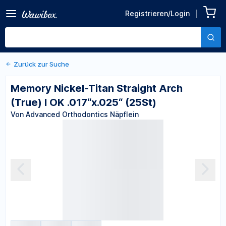
Straight Arch (True) I OK
Registrieren/Login
Von Advanced Orthodontics
.017“x.025“ (25St)
Näpflein
Zurück zur Suche
Memory Nickel-Titan Straight Arch
(True) I OK .017“x.025“ (25St)
Von Advanced Orthodontics Näpflein