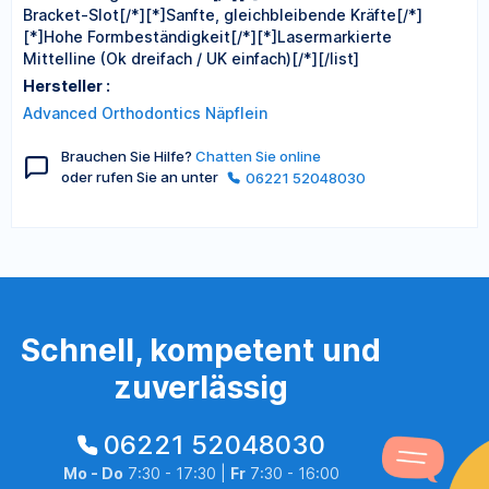
Bracket-Slot[/*][*]Sanfte, gleichbleibende Kräfte[/*]
[*]Hohe Formbeständigkeit[/*][*]Lasermarkierte
Mittelline (Ok dreifach / UK einfach)[/*][/list]
Hersteller :
Advanced Orthodontics Näpflein
Brauchen Sie Hilfe?
Chatten Sie online
oder rufen Sie an unter
06221 52048030
Schnell, kompetent und
zuverlässig
06221 52048030
Mo - Do
7:30 - 17:30 |
Fr
7:30 - 16:00