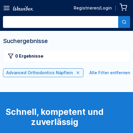
Registrieren/Login
Suchergebnisse
0 Ergebnisse
Advanced Orthodontics Näpflein
Alle Filter entfernen
Schnell, kompetent und
zuverlässig