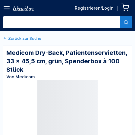
Zurück zu den Produktdetails
Medicom Dry-Back,
Registrieren/Login
Patientenservietten, 33 x
Von Medicom
45,5 cm, grün, Spenderbox à
100 Stück
Zurück zur Suche
Medicom Dry-Back, Patientenservietten,
33 x 45,5 cm, grün, Spenderbox à 100
Stück
Von Medicom