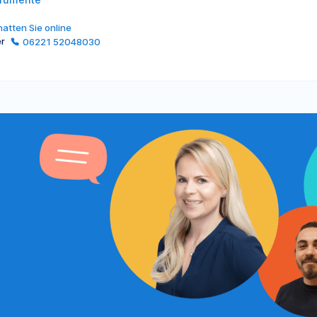
atten Sie online
er
06221 52048030