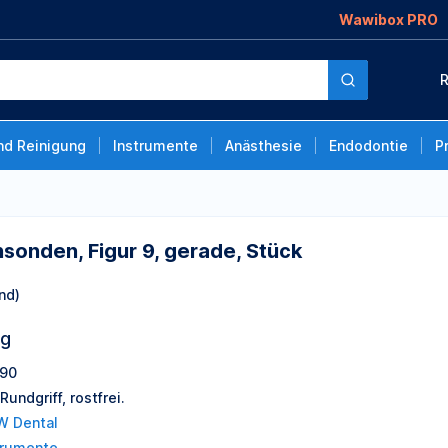
Wawibox PRO
, gerade, Stück
R
nd Reinigung
Instrumente
Anästhesie
Endodontie
P
onden, Figur 9, gerade, Stück
nd)
ng
90
Rundgriff, rostfrei.
 Dental
trumente