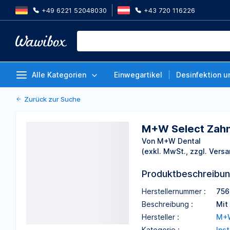
+49 6221 52048030
+43 720 116226
M+W Select Zahnsonden, Figur 9
Von M+W Dental
Alle Kategorien
Einwegartikel
Desinfektion u
Zurück zur Suche
M+W Select Zahns
Von M+W Dental
(exkl. MwSt., zzgl. Versa
Produktbeschreibu
Herstellernummer :
756
Beschreibung :
Mit 
Hersteller :
M+W
Kategorie :
Ins