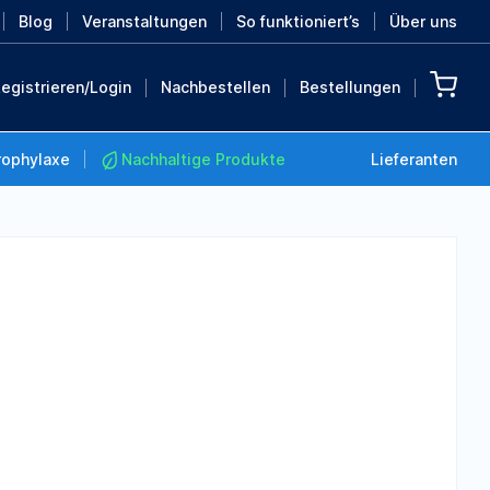
Blog
Veranstaltungen
So funktioniert’s
Über uns
egistrieren/Login
Nachbestellen
Bestellungen
rophylaxe
Nachhaltige Produkte
Lieferanten
Nachhaltige Produkte
Retten Sie die Erde mit
diesen nachhaltigen
Produkten
MEHR ENTDECKEN