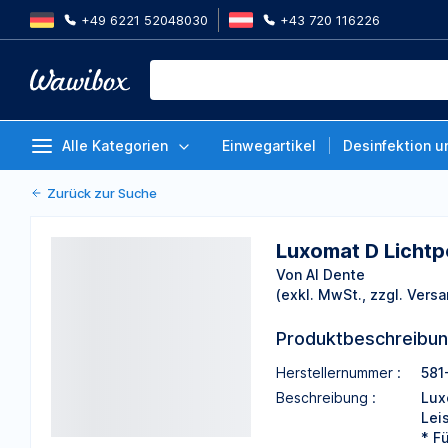
+49 6221 52048030
+43 720 116226
Luxomat D Lichtpolymerisationsg
Von Al Dente
Alle Kategorien
Einwegartikel
Desinfektion u
Zurück zur Suche
Luxomat D Lichtp
Von Al Dente
(exkl. MwSt., zzgl. Versa
Produktbeschreibu
Herstellernummer :
581
Beschreibung :
Lux
Lei
* F