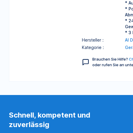
* A
* P
Abm
* 2
Gew
* 3
Hersteller :
Al 
Kategorie :
Ger
Brauchen Sie Hilfe?
Ch
oder rufen Sie an unt
Schnell, kompetent und
zuverlässig