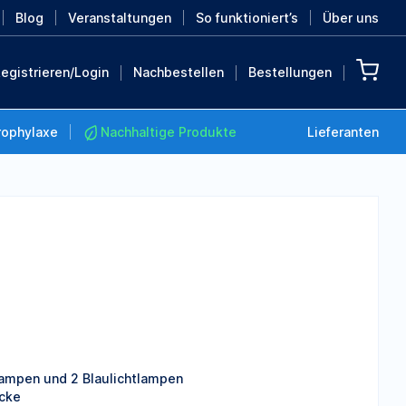
Blog
Veranstaltungen
So funktioniert’s
Über uns
egistrieren/Login
Nachbestellen
Bestellungen
rophylaxe
Nachhaltige Produkte
Lieferanten
Nachhaltige Produkte
Retten Sie die Erde mit
diesen nachhaltigen
Produkten
MEHR ENTDECKEN
lampen und 2 Blaulichtlampen
acke