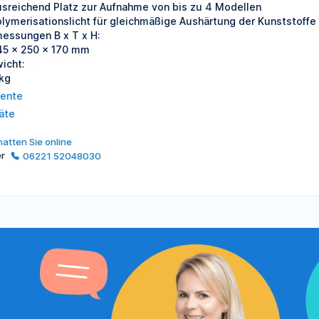
usreichend Platz zur Aufnahme von bis zu 4 Modellen
olymerisationslicht für gleichmäßige Aushärtung der Kunststoffe
essungen B x T x H:
45 x 250 x 170 mm
icht:
 kg
Dente
äte
atten Sie online
er
06221 52048030