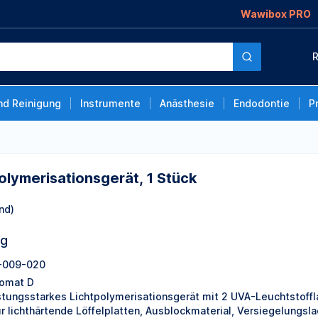
Wawibox PRO
erät, 1 Stück
R
nd Reinigung
Instrumente
Anästhesie
Endodontie
P
olymerisationsgerät, 1 Stück
nd)
ng
-009-020
omat D
stungsstarkes Lichtpolymerisationsgerät mit 2 UVA-Leuchtstoff
ür lichthärtende Löffelplatten, Ausblockmaterial, Versiegelungsl