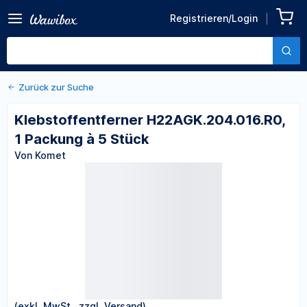
Zurück zu den Produktdetails
Klebstoffentferner
Registrieren/Login
H22AGK.204.016.R0, 1
Von Komet
Packung à 5 Stück
Zurück zur Suche
Klebstoffentferner H22AGK.204.016.R0,
1 Packung à 5 Stück
Von Komet
(exkl. MwSt., zzgl. Versand)