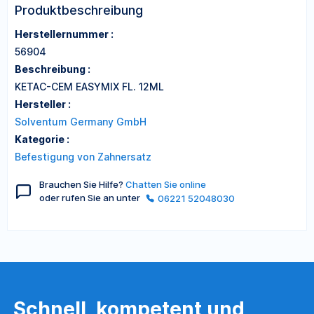
Produktbeschreibung
Herstellernummer :
56904
Beschreibung :
KETAC-CEM EASYMIX FL. 12ML
Hersteller :
Solventum Germany GmbH
Kategorie :
Befestigung von Zahnersatz
Brauchen Sie Hilfe?
Chatten Sie online
oder rufen Sie an unter
06221 52048030
Schnell, kompetent und