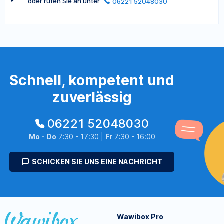
oder rufen Sie an unter
06221 52048030
Schnell, kompetent und
zuverlässig
06221 52048030
Mo - Do
7:30 - 17:30 |
Fr
7:30 - 16:00
SCHICKEN SIE UNS EINE NACHRICHT
Wawibox Pro