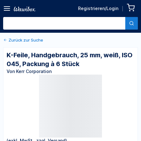
Zurück zu den Produktdetails
K-Feile, Handgebrauch, 25
Registrieren/Login
mm, weiß, ISO 045, Packung
Von Kerr Corporation
à 6 Stück
Zurück zur Suche
K-Feile, Handgebrauch, 25 mm, weiß, ISO
045, Packung à 6 Stück
Von Kerr Corporation
(exkl. MwSt., zzgl. Versand)