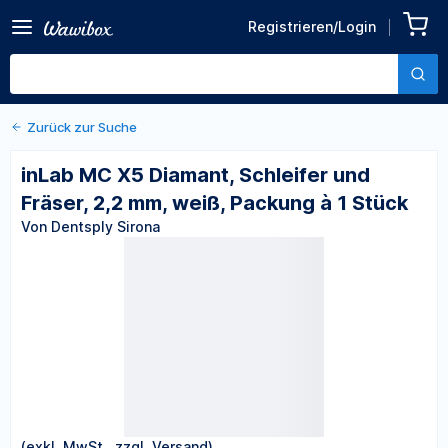
Zurück zu den Produktdetails
inLab MC X5 Diamant,
Registrieren/Login
Schleifer und Fräser, 2,2
Von Dentsply Sirona
mm, weiß, Packung à 1
Stück
Zurück zur Suche
inLab MC X5 Diamant, Schleifer und
Fräser, 2,2 mm, weiß, Packung à 1 Stück
Von Dentsply Sirona
(exkl. MwSt., zzgl. Versand)