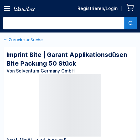
Zurück zu den Produktdetails
Imprint Bite | Garant
Registrieren/Login
Applikationsdüsen Bite
Von Solventum Germany GmbH
Packung 50 Stück
Zurück zur Suche
Imprint Bite | Garant Applikationsdüsen
Bite Packung 50 Stück
Von Solventum Germany GmbH
(exkl. MwSt., zzgl. Versand)