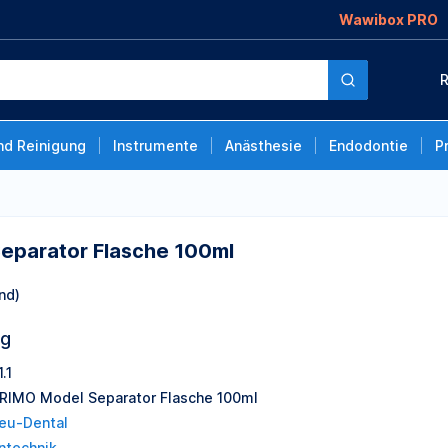
Wawibox PRO
che 100ml
R
nd Reinigung
Instrumente
Anästhesie
Endodontie
P
eparator Flasche 100ml
nd)
ng
.1
RIMO Model Separator Flasche 100ml
eu-Dental
ntechnik