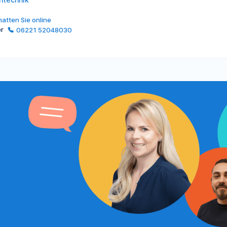
atten Sie online
er
06221 52048030