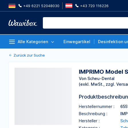
+49 6221 52048030
+43 720 116226
IMPRIMO Model Separator Flas
Von Scheu-Dental
Alle Kategorien
Einwegartikel
Desinfektion u
Zurück zur Suche
IMPRIMO Model S
Von Scheu-Dental
(exkl. MwSt., zzgl. Versa
Produktbeschreibu
Herstellernummer :
6551
Beschreibung :
IMP
Hersteller :
Sch
Kategorie :
Zah