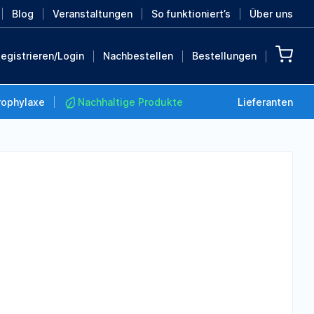
Blog
Veranstaltungen
So funktioniert’s
Über uns
egistrieren/Login
Nachbestellen
Bestellungen
rophylaxe
Nachhaltige Produkte
Lieferanten
Nachhaltige Produkte
Retten Sie die Erde mit
diesen nachhaltigen
Produkten
MEHR ENTDECKEN