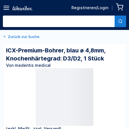
Zurück zu den Produktdetails
ICX-Premium-Bohrer, blau ø
Registrieren/Login
4,8mm, Knochenhärtegrad:
Von medentis medical
D3/D2, 1 Stück
Zurück zur Suche
ICX-Premium-Bohrer, blau ø 4,8mm,
Knochenhärtegrad: D3/D2, 1 Stück
Von medentis medical
(exkl. MwSt., zzgl. Versand)