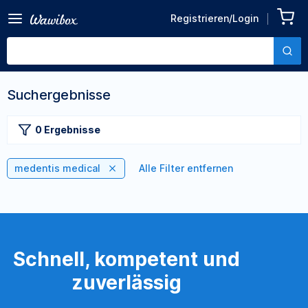
Registrieren/Login
Suchergebnisse
0 Ergebnisse
medentis medical
Alle Filter entfernen
Schnell, kompetent und
zuverlässig