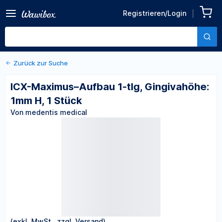
Zurück zu den Produktdetails
ICX-Maximus–Aufbau 1-tlg,
Registrieren/Login
Gingivahöhe: 1mm H, 1
Von medentis medical
Stück
Zurück zur Suche
ICX-Maximus–Aufbau 1-tlg, Gingivahöhe:
1mm H, 1 Stück
Von medentis medical
(exkl. MwSt., zzgl. Versand)