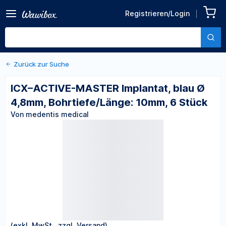
Zurück zu den Produktdetails
ICX–ACTIVE-MASTER
Registrieren/Login
Implantat, blau Ø 4,8mm,
Von medentis medical
Bohrtiefe/Länge: 10mm, 6
Stück
Zurück zur Suche
ICX–ACTIVE-MASTER Implantat, blau Ø
4,8mm, Bohrtiefe/Länge: 10mm, 6 Stück
Von medentis medical
(exkl. MwSt., zzgl. Versand)