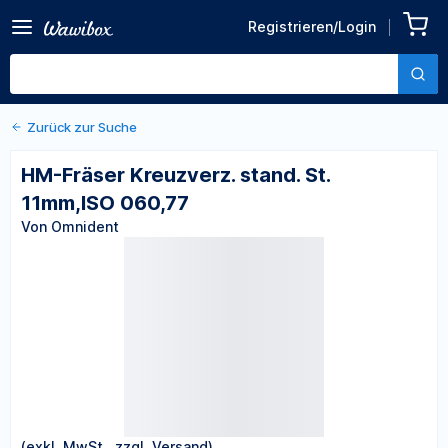
Zurück zu den Produktdetails
HM-Fräser Kreuzverz.
Registrieren/Login
stand. St. 11mm,ISO 060,77
Von Omnident
Zurück zur Suche
HM-Fräser Kreuzverz. stand. St.
11mm,ISO 060,77
Von Omnident
(exkl. MwSt., zzgl. Versand)