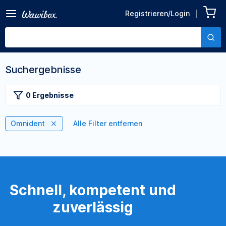
Registrieren/Login
Suchergebnisse
0 Ergebnisse
Omnident
Alle Filter entfernen
Schnell, kompetent und
zuverlässig