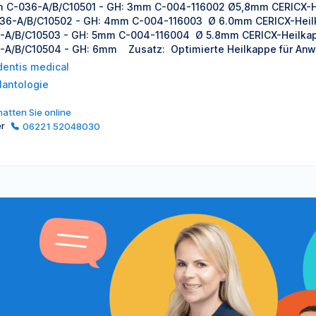
 C-036-A/B/C10501 - GH: 3mm C-004-116002 Ø5,8mm CERICX-H
36-A/B/C10502 - GH: 4mm C-004-116003 Ø 6.0mm CERICX-Heil
-A/B/C10503 - GH: 5mm C-004-116004 Ø 5.8mm CERICX-Heilkap
-A/B/C10504 - GH: 6mm Zusatz: Optimierte Heilkappe für Anw
entis medical
lantologie
atten Sie online
er
06221 52048030