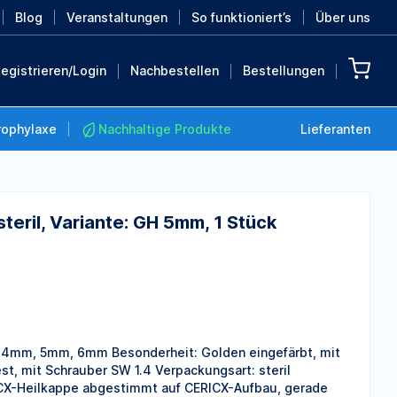
Blog
Veranstaltungen
So funktioniert’s
Über uns
egistrieren/Login
Nachbestellen
Bestellungen
rophylaxe
Nachhaltige Produkte
Lieferanten
eril, Variante: GH 5mm, 1 Stück
Nachhaltige Produkte
Retten Sie die Erde mit
diesen nachhaltigen
Produkten
MEHR ENTDECKEN
 4mm, 5mm, 6mm Besonderheit: Golden eingefärbt, mit
t, mit Schrauber SW 1.4 Verpackungsart: steril
X-Heilkappe abgestimmt auf CERICX-Aufbau, gerade