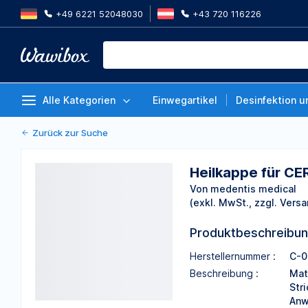
+49 6221 52048030
+43 720 116226
Heilkappe für CERICX-Aufbauten
Klebebasen) steril, Variante: G
Von medentis medical
Alle Kategorien
Einwegartikel
Desinfektion u
Zurück zur Suche
Heilkappe für CE
Von medentis medical
(exkl. MwSt., zzgl. Versa
Produktbeschreibu
Herstellernummer :
C-0
Beschreibung :
Mat
Str
Anw