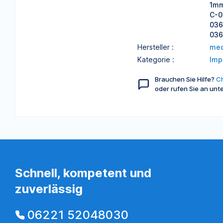
1mm
C-0
036
036
Hersteller :
med
Kategorie :
Imp
Brauchen Sie Hilfe?
Ch
oder rufen Sie an unt
Schnell, kompetent und
zuverlässig
06221 52048030