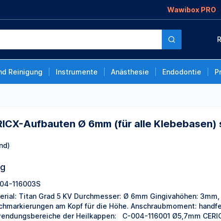
Wawibox PRO
 Ø 6mm (für alle
R
H 5mm, 1 Stück
nd Reinigung
Instrumente
Anästhesie
Endodontie
P
RICX-Aufbauten Ø 6mm (für alle Klebebasen) st
nd)
ng
04-116003S
erial: Titan Grad 5 KV Durchmesser: Ø 6mm Gingivahöhen: 3mm,
ichmarkierungen am Kopf für die Höhe. Anschraubmoment: handfes
endungsbereiche der Heilkappen: C-004-116001 Ø5,7mm CERIC