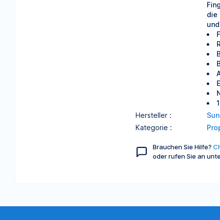
Fin
die
und
A
Hersteller :
Sun
Kategorie :
Pro
Brauchen Sie Hilfe?
Ch
oder rufen Sie an unt