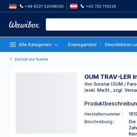
+49 6221 52048030
+43 720 116226
GUM TRAV-LER Interdentalbürst
Bürsten Tanne, dunkelgrau, Ø 2
Von Sunstar (GUM / Paroex)
Alle Kategorien
Einwegartikel
Desinfektion u
Zurück zur Suche
GUM TRAV-LER Int
Von Sunstar (GUM / Paro
(exkl. MwSt., zzgl. Versa
Produktbeschreibu
Herstellernummer :
161
Beschreibung :
Die
Zah
Rei