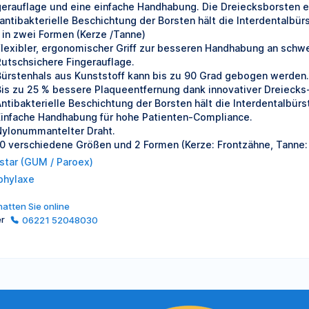
gerauflage und eine einfache Handhabung. Die Dreiecksborsten 
 antibakterielle Beschichtung der Borsten hält die Interdentalbür
 in zwei Formen (Kerze /Tanne)
Flexibler, ergonomischer Griff zur besseren Handhabung an schwe
Rutschsichere Fingerauflage.
Bürstenhals aus Kunststoff kann bis zu 90 Grad gebogen werden.
Bis zu 25 % bessere Plaqueentfernung dank innovativer Dreiecks
ntibakterielle Beschichtung der Borsten hält die Interdentalbürs
Einfache Handhabung für hohe Patienten-Compliance.
Nylonummantelter Draht.
10 verschiedene Größen und 2 Formen (Kerze: Frontzähne, Tanne:
star (GUM / Paroex)
phylaxe
atten Sie online
er
06221 52048030