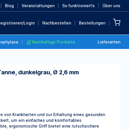
Blog
Veranstaltungen
So funktioniert’s
Über uns
egistrieren/Login
Nachbestellen
Bestellungen
rophylaxe
Nachhaltige Produkte
Lieferanten
Tanne, dunkelgrau, Ø 2,6 mm
Nachhaltige Produkte
Retten Sie die Erde mit
diesen nachhaltigen
Produkten
MEHR ENTDECKEN
axe von Krankheiten und zur Erhaltung eines gesunden
kelt, um ein einfaches und komfortables
ible, ergonomische Griff bietet eine rutschsichere