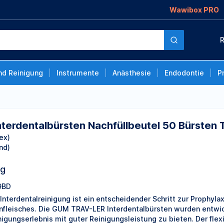
Wawibox PRO
en Nachfüllbeutel 50
R
,6 mm
nd Reinigung
Instrumente
Anästhesie
Endodontie
P
erdentalbürsten Nachfüllbeutel 50 Bürsten 
ex)
nd)
ng
9BD
 Interdentalreinigung ist ein entscheidender Schritt zur Prophyl
nfleisches. Die GUM TRAV-LER Interdentalbürsten wurden entwic
nigungserlebnis mit guter Reinigungsleistung zu bieten. Der flex