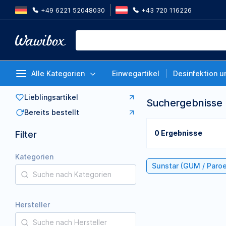
+49 6221 52048030
+43 720 116226
Alle Kategorien
Einwegartikel
Desinfektion u
Lieblingsartikel
Suchergebnisse
Bereits bestellt
0 Ergebnisse
Filter
Kategorien
Sunstar (GUM / Paro
Hersteller