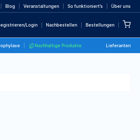
Blog
Veranstaltungen
So funktioniert’s
Über uns
egistrieren/Login
Nachbestellen
Bestellungen
rophylaxe
Nachhaltige Produkte
Lieferanten
Nachhaltige Produkte
Retten Sie die Erde mit
diesen nachhaltigen
Produkten
MEHR ENTDECKEN