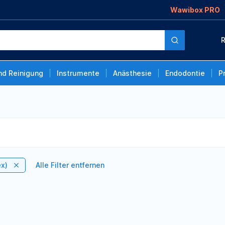
Wawibox PRO
R
nd Reinigung
Instrumente
Anästhesie
Endodontie
P
ex)
Alle Filter entfernen