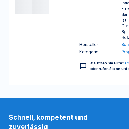
Inn
Err
San
Ist
Gut
Spli
Holz
Hersteller :
Sun
Kategorie :
Pro
Brauchen Sie Hilfe?
Ch
oder rufen Sie an unt
Schnell, kompetent und
zuverlässig