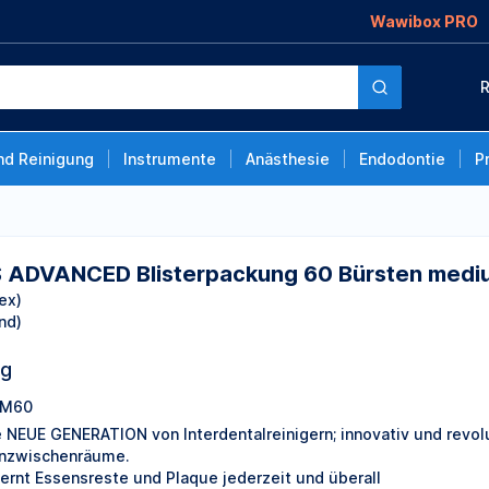
Wawibox PRO
sterpackung 60
R
nd Reinigung
Instrumente
Anästhesie
Endodontie
P
ADVANCED Blisterpackung 60 Bürsten medi
ex)
nd)
ng
0M60
e NEUE GENERATION von Interdentalreinigern; innovativ und revol
nzwischenräume.
fernt Essensreste und Plaque jederzeit und überall