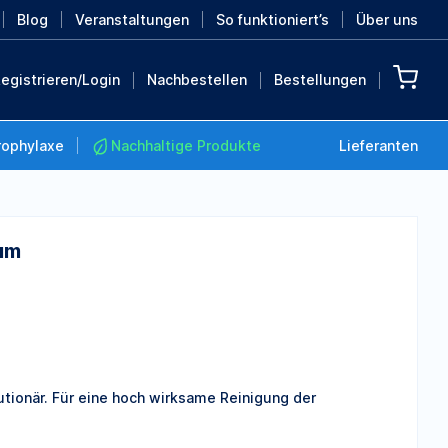
Blog
Veranstaltungen
So funktioniert’s
Über uns
egistrieren/Login
Nachbestellen
Bestellungen
rophylaxe
Nachhaltige Produkte
Lieferanten
um
Nachhaltige Produkte
Retten Sie die Erde mit
diesen nachhaltigen
Produkten
MEHR ENTDECKEN
utionär. Für eine hoch wirksame Reinigung der