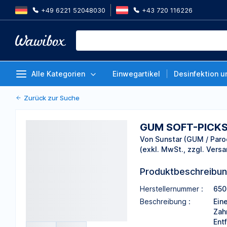
+49 6221 52048030
+43 720 116226
GUM SOFT-PICKS ADVANCED Bli
Bürsten medium
Von Sunstar (GUM / Paroex)
Alle Kategorien
Einwegartikel
Desinfektion u
Zurück zur Suche
GUM SOFT-PICKS 
Von Sunstar (GUM / Paro
(exkl. MwSt., zzgl. Versa
Produktbeschreibu
Herstellernummer :
65
Beschreibung :
Ein
Zah
Ent