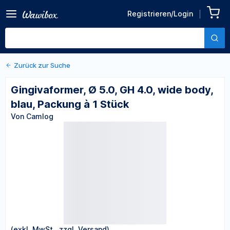
Zurück zu den Produktdetails
Gingivaformer, Ø 5.0, GH
Registrieren/Login
4.0, wide body, blau,
Von Camlog
Packung à 1 Stück
Zurück zur Suche
Gingivaformer, Ø 5.0, GH 4.0, wide body,
blau, Packung à 1 Stück
Von Camlog
(exkl. MwSt., zzgl. Versand)