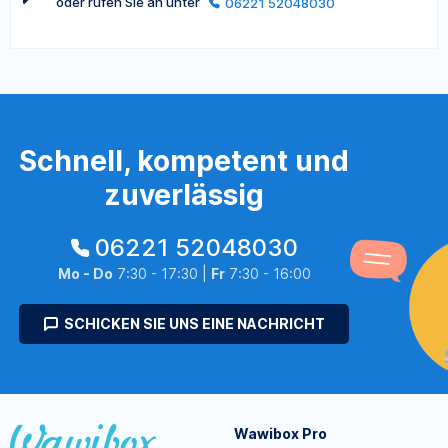
oder rufen Sie an unter
06221 52048030
Schnell, kompetent und
zuverlässig
06221 52048030
Mo - Do
7:30 - 17:30 |
Fr
7:30 - 16:00
SCHICKEN SIE UNS EINE NACHRICHT
Wawibox Pro