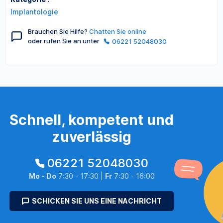
Implantologie
Brauchen Sie Hilfe?
Chatten Sie online
oder rufen Sie an unter
06221 52048030
Schnell, kompetent und
zuverlässig
06221 52048030
Mo - Do
7:30 - 17:30 |
Fr
7:30 - 16:00
SCHICKEN SIE UNS EINE NACHRICHT