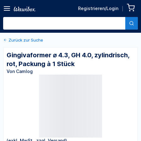
Zurück zu den Produktdetails
Gingivaformer ⌀ 4.3, GH 4.0,
Registrieren/Login
zylindrisch, rot, Packung à 1
Von Camlog
Stück
Zurück zur Suche
Gingivaformer ⌀ 4.3, GH 4.0, zylindrisch,
rot, Packung à 1 Stück
Von Camlog
(exkl. MwSt., zzgl. Versand)