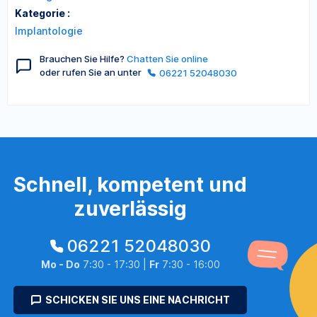
Kategorie :
Implantologie
Brauchen Sie Hilfe?
Chatten Sie online
oder rufen Sie an unter
06221 52048030
Schnell, kompetent und
zuverlässig
06221 52048030
Mo - Do
7:30 - 17:30 |
Fr
7:30 - 16:00
SCHICKEN SIE UNS EINE NACHRICHT