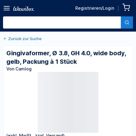
Zurück zu den Produktdetails
Gingivaformer, Ø 3.8, GH
Registrieren/Login
4.0, wide body, gelb,
Von Camlog
Packung à 1 Stück
Zurück zur Suche
Gingivaformer, Ø 3.8, GH 4.0, wide body,
gelb, Packung à 1 Stück
Von Camlog
(exkl. MwSt., zzgl. Versand)