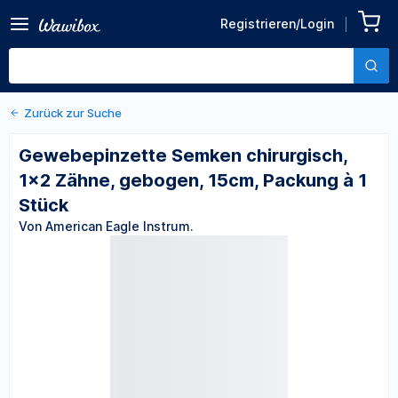
Zurück zu den Produktdetails
Gewebepinzette Semken
Registrieren/Login
chirurgisch, 1x2 Zähne,
Von American Eagle Instrum.
gebogen, 15cm, Packung à 1
Stück
Zurück zur Suche
Gewebepinzette Semken chirurgisch,
1x2 Zähne, gebogen, 15cm, Packung à 1
Stück
Von American Eagle Instrum.