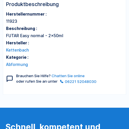
Produktbeschreibung
Herstellernummer :
11923
Beschreibung :
FUTAR Easy normal - 2x50ml
Hersteller :
Kettenbach
Kategorie :
Abformung
Brauchen Sie Hilfe?
Chatten Sie online
oder rufen Sie an unter
06221 52048030
Schnell, kompetent und