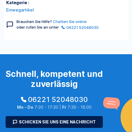
Kategorie :
Einwegartikel
Brauchen Sie Hilfe?
Chatten Sie online
oder rufen Sie an unter
06221 52048030
Schnell, kompetent und
zuverlässig
06221 52048030
Mo - Do
7:30 - 17:30 |
Fr
7:30 - 16:00
SCHICKEN SIE UNS EINE NACHRICHT