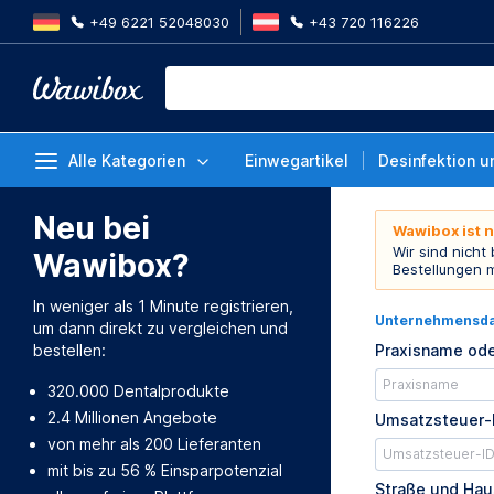
+49 6221 52048030
+43 720 116226
Alle Kategorien
Einwegartikel
Desinfektion u
Neu bei
Wawibox ist 
Wir sind nicht
Wawibox?
Bestellungen 
In weniger als 1 Minute registrieren,
Unternehmensd
um dann direkt zu vergleichen und
bestellen:
Praxisname ode
320.000 Dentalprodukte
2.4 Millionen Angebote
Umsatzsteuer-
von mehr als 200 Lieferanten
mit bis zu 56 % Einsparpotenzial
Straße und Ha