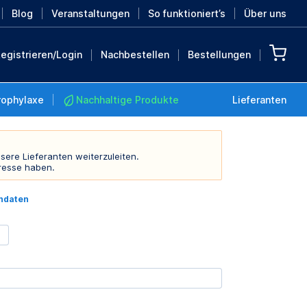
Blog
Veranstaltungen
So funktioniert’s
Über uns
egistrieren/Login
Nachbestellen
Bestellungen
rophylaxe
Nachhaltige Produkte
Lieferanten
sere Lieferanten weiterzuleiten.
resse haben.
Nachhaltige Produkte
indaten
Retten Sie die Erde mit
diesen nachhaltigen
Produkten
MEHR ENTDECKEN