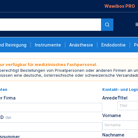
Wawibox PRO
R
nd Reinigung
Instrumente
Anästhesie
Endodontie
P
nur verfügbar für medizinisches Fachpersonal.
 berechtigt Bestellungen von Privatpersonen oder anderen Firmen an un
müssen eine deutsche, österreichische oder schweizerische Versandad
aten
Kontakt- und Log
Opt.
r Firma
Anrede
Titel
Vorname
ID
Opt.
Nachname
usnummer