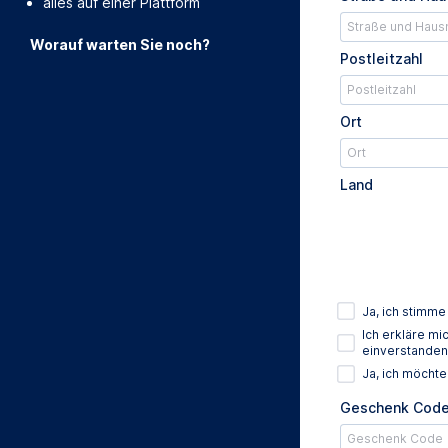
alles auf einer Plattform
Worauf warten Sie noch?
Postleitzahl
Ort
Land
Ja, ich stimm
Ich erkläre m
einverstanden
Ja, ich möcht
Geschenk Cod