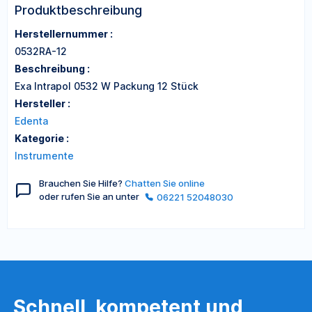
Produktbeschreibung
Herstellernummer :
0532RA-12
Beschreibung :
Exa Intrapol 0532 W Packung 12 Stück
Hersteller :
Edenta
Kategorie :
Instrumente
Brauchen Sie Hilfe?
Chatten Sie online
oder rufen Sie an unter
06221 52048030
Schnell, kompetent und