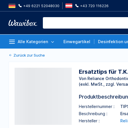
+49 6221 52048030
+43 720 116226
Ersatztips für T.K.O
Von Reliance Orthodontics
Alle Kategorien
Einwegartikel
Desinfektion u
Zurück zur Suche
Ersatztips für T.K
Von Reliance Orthodonti
(exkl. MwSt., zzgl. Versa
Produktbeschreibu
Herstellernummer :
TIP
Beschreibung :
Ers
Hersteller :
Rel