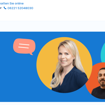
atten Sie online
er
06221 52048030