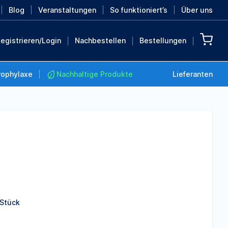
Blog
Veranstaltungen
So funktioniert’s
Über uns
egistrieren/Login
Nachbestellen
Bestellungen
rophylaxe
Nachhaltige Produkte
Lieferanten
Nachhaltige Produkte
Retten Sie die Erde mit
diesen nachhaltigen
Produkten
MEHR ENTDECKEN
 Stück