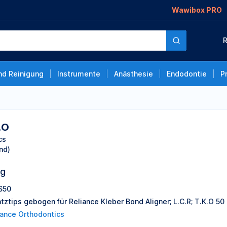
Wawibox PRO
R
nd Reinigung
Instrumente
Anästhesie
Endodontie
P
.O
cs
nd)
ng
S50
atztips gebogen für Reliance Kleber Bond Aligner; L.C.R; T.K.O 50
iance Orthodontics