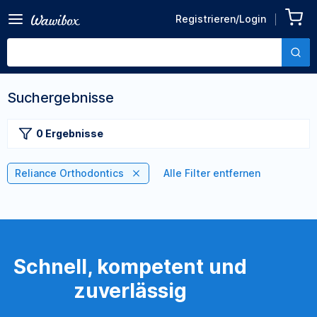
Registrieren/Login
Suchergebnisse
0 Ergebnisse
Reliance Orthodontics
Alle Filter entfernen
Schnell, kompetent und
zuverlässig