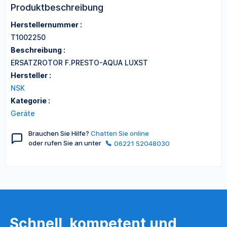
Produktbeschreibung
Herstellernummer :
T1002250
Beschreibung :
ERSATZROTOR F.PRESTO-AQUA LUXST
Hersteller :
NSK
Kategorie :
Geräte
Brauchen Sie Hilfe?
Chatten Sie online
oder rufen Sie an unter
06221 52048030
Schnell, kompetent und