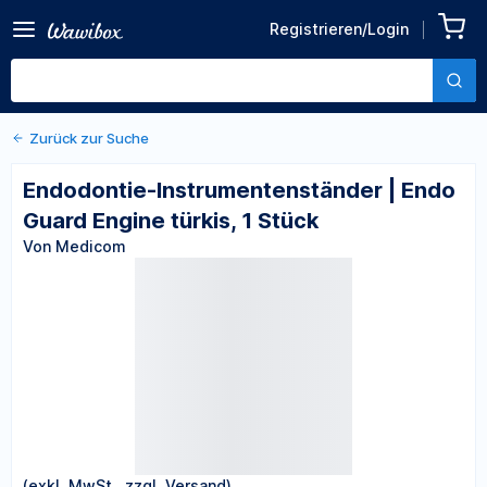
Zurück zu den Produktdetails
Endodontie-
Registrieren/Login
Instrumentenständer | Endo
Von Medicom
Guard Engine türkis, 1 Stück
Zurück zur Suche
Endodontie-Instrumentenständer | Endo
Guard Engine türkis, 1 Stück
Von Medicom
(exkl. MwSt., zzgl. Versand)